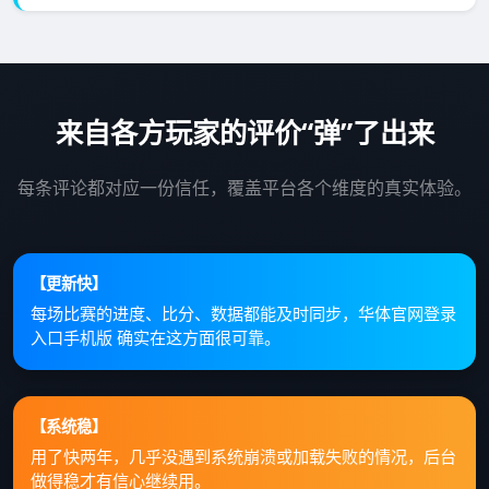
来自各方玩家的评价“弹”了出来
每条评论都对应一份信任，覆盖平台各个维度的真实体验。
【更新快】
每场比赛的进度、比分、数据都能及时同步，华体官网登录
入口手机版 确实在这方面很可靠。
【系统稳】
用了快两年，几乎没遇到系统崩溃或加载失败的情况，后台
做得稳才有信心继续用。