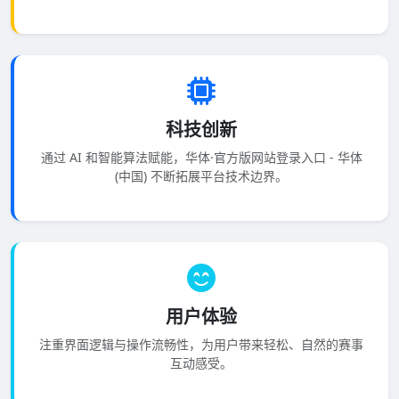
科技创新
通过 AI 和智能算法赋能，华体·官方版网站登录入口 - 华体
(中国) 不断拓展平台技术边界。
用户体验
注重界面逻辑与操作流畅性，为用户带来轻松、自然的赛事
互动感受。