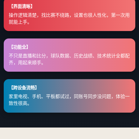
【界面清晰】
操作逻辑清楚，找比赛不绕路，设置也很人性化，第一次用
就能上手。
【功能全】
不只是直播和比分，球队数据、历史战绩、技术统计全都配
齐，用起来顺手。
【跨设备流畅】
家里电视、手机、平板都试过，同账号同步没问题，体验一
致性很高。