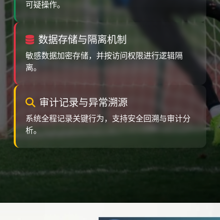
可疑操作。
数据存储与隔离机制
敏感数据加密存储，并按访问权限进行逻辑隔
离。
审计记录与异常溯源
系统全程记录关键行为，支持安全回溯与审计分
析。