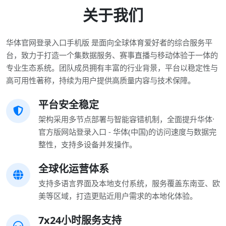
关于我们
华体官网登录入口手机版 是面向全球体育爱好者的综合服务平
台，致力于打造一个集数据服务、赛事直播与移动体验于一体的
专业生态系统。团队成员拥有丰富的行业背景，平台以稳定性与
高可用性著称，持续为用户提供高质量内容与技术保障。
平台安全稳定
架构采用多节点部署与智能容错机制，全面提升华体·
官方版网站登录入口 - 华体(中国)的访问速度与数据完
整性，支持多设备并发操作。
全球化运营体系
支持多语言界面及本地支付系统，服务覆盖东南亚、欧
美等区域，打造更贴近用户需求的本地化体验。
7x24小时服务支持